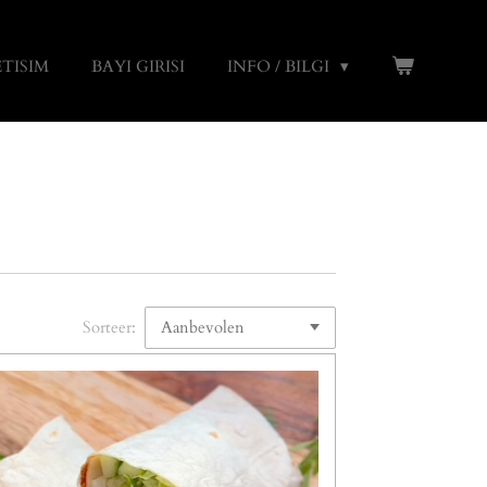
ETISIM
BAYI GIRISI
INFO / BILGI
Sorteer: