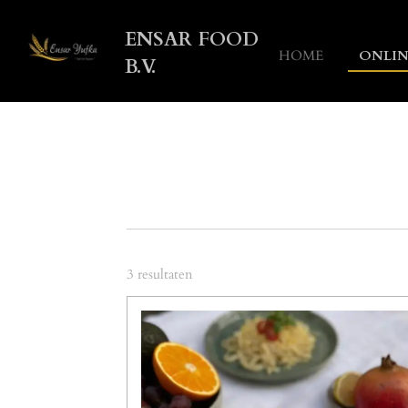
Ga
ENSAR FOOD
direct
HOME
ONLIN
naar
B.V.
de
hoofdinhoud
3 resultaten