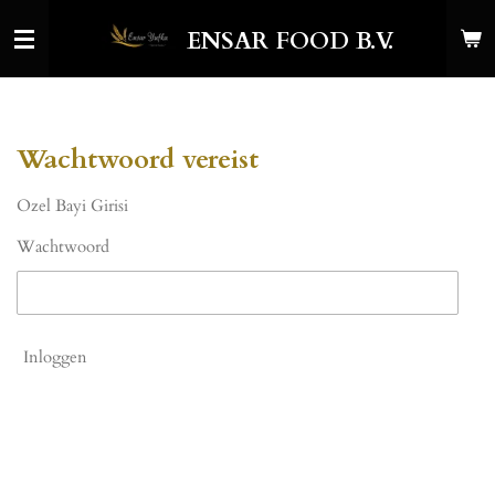
Ga
ENSAR FOOD B.V.
direct
naar
de
hoofdinhoud
Wachtwoord vereist
Ozel Bayi Girisi
Wachtwoord
Inloggen